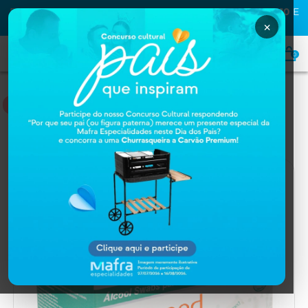
PRIMEIRA COMPRA NA MAFRA? USE O CUPOM
MAFRA10
E
GANHE
10% OFF
×
0
MATERIAL DE CONSUMO
Home
MATERIAL DE CONSUMO