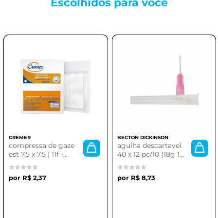
Escolhidos para
você
CREMER
BECTON DICKINSON
compressa de gaze
agulha descartavel
est 7.5 x 7.5 | 11f -
40 x 12 pc/10 (18g 1
pacote com 10
1/2)
unidades cremer
R$ 2,37
R$ 8,73