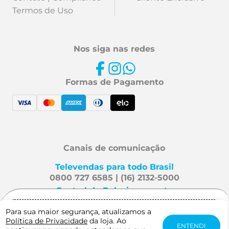
Termos de Uso
Nos siga nas redes
Formas de Pagamento
Canais de comunicação
Televendas para todo Brasil
0800 727 6585 | (16) 2132-5000
Central de Relacionamento
Fale Conosco
Para sua maior segurança, atualizamos a
Gostaria de receber notificação quando
Política de Privacidade
da loja. Ao
este produto estiver disponível?
ENTENDI