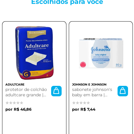
Escolhidos para
você
ADULTCARE
JOHNSON E JOHNSON
protetor de colchão
sabonete johnson's
adultcare grande |
baby em barra |
desc 5 un 82x150cm
suavidade e proteção
(4x5)
para a pele do seu
R$ 46,86
R$ 7,44
bebê