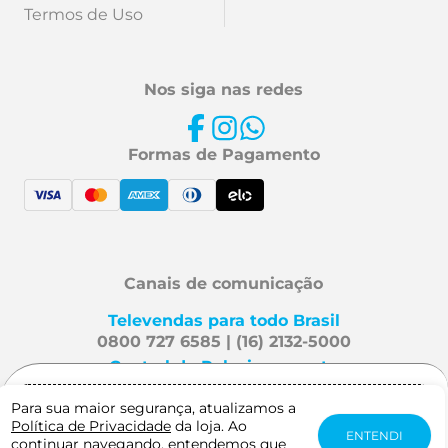
Termos de Uso
Nos siga nas redes
Formas de Pagamento
Canais de comunicação
Televendas para todo Brasil
0800 727 6585 | (16) 2132-5000
Central de Relacionamento
Fale Conosco
Para sua maior segurança, atualizamos a
Gostaria de receber notificação quando
Política de Privacidade
da loja. Ao
este produto estiver disponível?
ENTENDI
continuar navegando, entendemos que