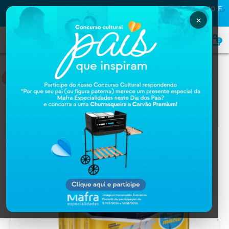
PRIMEIRA COMPRA NA MAFRA? USE O CUPOM
MAFRA10
E
GANHE
10% OFF
×
0
FRALDAS
Home
FRALDAS