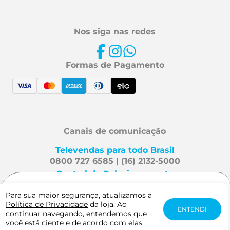
Nos siga nas redes
Formas de Pagamento
Canais de comunicação
Televendas para todo Brasil
0800 727 6585 | (16) 2132-5000
Central de Relacionamento
Fale Conosco
Para sua maior segurança, atualizamos a
Gostaria de receber notificação quando
Política de Privacidade
da loja. Ao
este produto estiver disponível?
ENTENDI
continuar navegando, entendemos que
Mafra Especialidades é uma
você está ciente e de acordo com elas.
AVISE-ME QUANDO CHEGAR