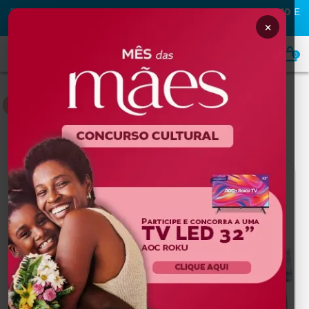
PRIMEIRA COMPRA NA MAFRA? USE O CUPOM
MAFRA10
E
GANHE
10% OFF
×
0
HOME
Home