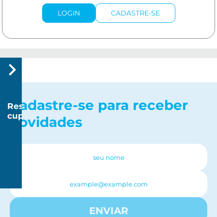
LOGIN
CADASTRE-SE
Cadastre-se para receber
Resgatar
cupom
novidades
R$
20
R$
150
ENVIAR