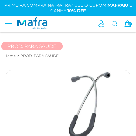
PRIMEIRA COMPRA NA MAFRA? USE O CUPOM
MAFRA10
E
GANHE
10% OFF
0
PROD. PARA SAÚDE
Home
PROD. PARA SAÚDE