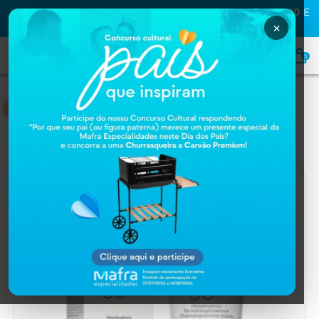
PRIMEIRA COMPRA NA MAFRA? USE O CUPOM
MAFRA10
E
GANHE
10% OFF
×
0
DERMOCOSMÉTICOS
Home
DERMOCOSMÉTICOS