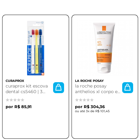
CURAPROX
LA ROCHE POSAY
curaprox kit escova
la roche posay
dental cs5460 | 3
anthelios xl corpo e
escovas
rosto fps 50 200ml
R$ 85,91
R$ 304,36
3x de
R$ 101,45