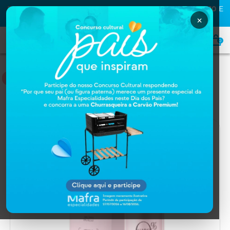
PRIMEIRA COMPRA NA MAFRA? USE O CUPOM
MAFRA10
E
GANHE
10% OFF
×
0
DERMOCOSMÉTICOS
Home
DERMOCOSMÉTICOS