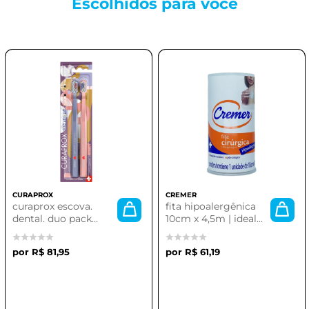
Escolhidos para
você
CURAPROX
CREMER
curaprox escova.
fita hipoalergênica
dental. duo pack
10cm x 4,5m | ideal
edicao especial
para pele sensível
cs5460
R$ 81,95
R$ 61,19