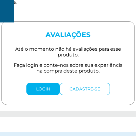
fabrica.
R$
150
AVALIAÇÕES
LOGIN
CADASTRE-SE