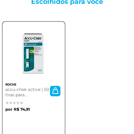
Escolhidos para
você
ROCHE
accu-chek active | 50
tiras para
monitoramento de
glicose
R$ 74,91