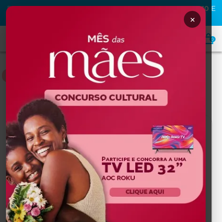
PRIMEIRA COMPRA NA MAFRA? USE O CUPOM
MAFRA10
E
GANHE
10% OFF
×
0
DERMOCOSMÉTICOS
Home
DERMOCOSMÉTICOS