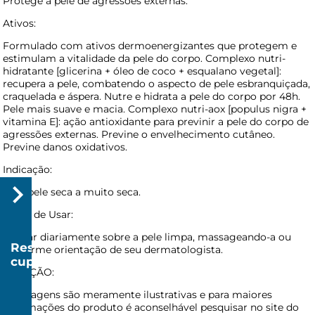
Protege a pele de agressões externas.
Ativos:
Formulado com ativos dermoenergizantes que protegem e
estimulam a vitalidade da pele do corpo. Complexo nutri-
hidratante [glicerina + óleo de coco + esqualano vegetal]:
recupera a pele, combatendo o aspecto de pele esbranquiçada,
craquelada e áspera. Nutre e hidrata a pele do corpo por 48h.
Pele mais suave e macia. Complexo nutri-aox [populus nigra +
vitamina E]: ação antioxidante para previnir a pele do corpo de
agressões externas. Previne o envelhecimento cutâneo.
Previne danos oxidativos.
Indicação:
Para pele seca a muito seca.
Modo de Usar:
Aplicar diariamente sobre a pele limpa, massageando-a ou
Resgatar
conforme orientação de seu dermatologista.
cupom
ATENÇÃO:
R$
20
As imagens são meramente ilustrativas e para maiores
informações do produto é aconselhável pesquisar no site do