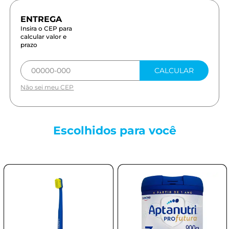
Insira o CEP para
calcular valor e
prazo
CALCULAR
Não sei meu CEP
Escolhidos para
você