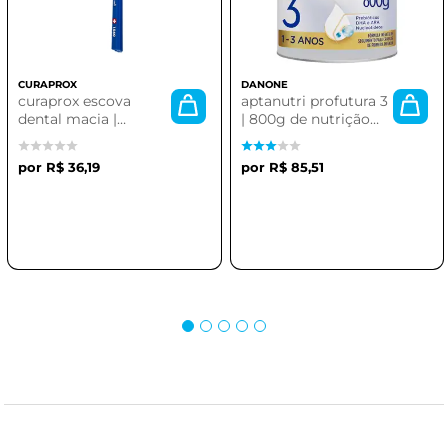
CURAPROX
DANONE
curaprox escova
aptanutri profutura 3
dental macia |
| 800g de nutrição
conforto e eficácia na
avançada
higiene bucal
R$ 36,19
R$ 85,51