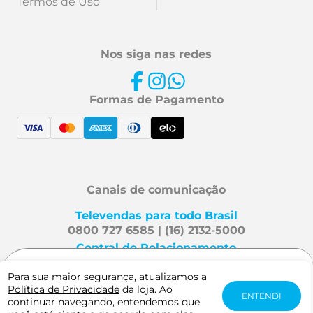
Termos de Uso
Nos siga nas redes
Formas de Pagamento
Canais de comunicação
Televendas para todo Brasil
0800 727 6585 | (16) 2132-5000
Central de Relacionamento
Fale Conosco
Para sua maior segurança, atualizamos a
R$ 36,54
Política de Privacidade
da loja. Ao
-
+
ENTENDI
continuar navegando, entendemos que
Mafra Especialidades é uma