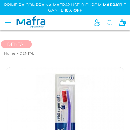
PRIMEIRA COMPRA NA MAFRA? USE O CUPOM
MAFRA10
E
GANHE
10% OFF
0
DENTAL
Home
DENTAL