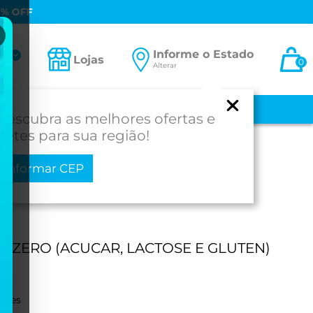
0% OFF
Informe o Estado
ta
Lojas
0
Alterar
-se
 E BEBÊ
MEDICAMENTOS
MOBILIDADE
PROD. PARA SAÚDE
Descubra as melhores ofertas e
fretes para sua região!
Informar CEP
O ZERO (ACUCAR, LACTOSE E GLUTEN)
ações