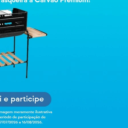
Selecione o es
Go
A