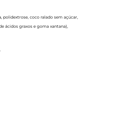
, polidextrose, coco ralado sem açúcar,
 de ácidos graxos e goma xantana),
.