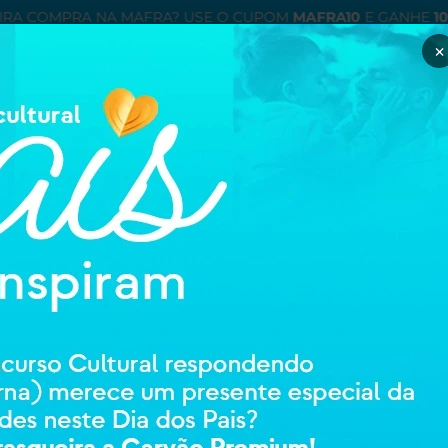
IRA COMPRA NA MAFRA? USE O CUPOM
MAFRA10
E GANHE
1
×
Minha con
entre ou cadastre
ÉTICOS
ORTOPEDIA E REABILITAÇAO
HIGIENE E CUIDADOS PESSOAIS
MAMÃE
BELIVE
COOKIES COC
34G - BELIVE
32619
0 avali