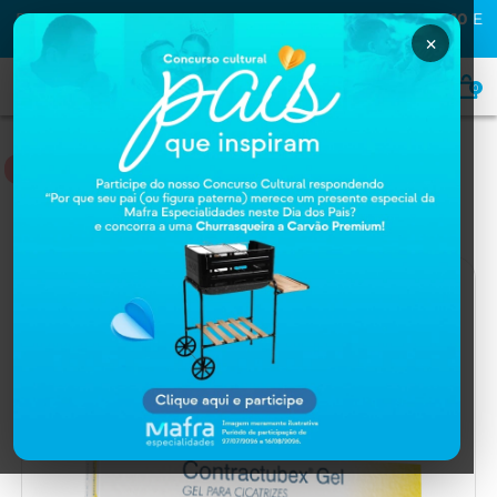
PRIMEIRA COMPRA NA MAFRA? USE O CUPOM
MAFRA10
E
GANHE
10% OFF
×
0
MEDICAMENTOS
Home
MEDICAMENTOS