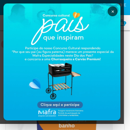
PRIMEIRA COMPRA NA MAFRA? USE O CUPOM
MAFRA10
E
GANHE
10% OFF
×
0
MATERIAL DE CONSUMO
Home
MATERIAL DE CONSUMO