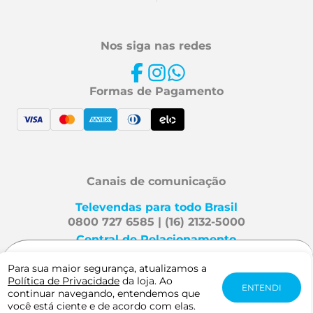
Nos siga nas redes
Formas de Pagamento
Canais de comunicação
Televendas para todo Brasil
0800 727 6585 | (16) 2132-5000
Central de Relacionamento
Fale Conosco
R$ 112,29
Para sua maior segurança, atualizamos a
ou
2x
de
R$
Política de Privacidade
da loja. Ao
-
+
ENTENDI
56,15
sem juros
continuar navegando, entendemos que
Mafra Especialidades é uma
você está ciente e de acordo com elas.