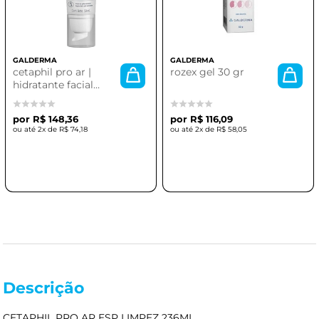
GALDERMA
GALDERMA
cetaphil pro ar |
rozex gel 30 gr
hidratante facial
hidratante 50ml
R$ 148,36
R$ 116,09
2x de
R$ 74,18
2x de
R$ 58,05
Descrição
CETAPHIL PRO AR ESP LIMPEZ 236ML