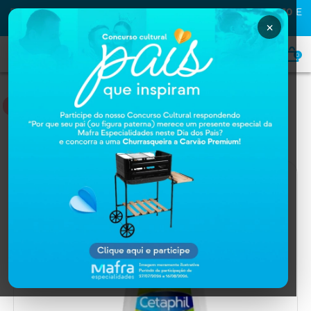
PRIMEIRA COMPRA NA MAFRA? USE O CUPOM
MAFRA10
E
GANHE
10% OFF
×
0
HOME
Home