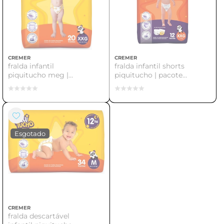
CREMER
CREMER
fralda infantil
fralda infantil shorts
piquitucho meg |
piquitucho | pacote
conforto e proteção
com 12 unidades
para seu bebê
CREMER
fralda descartável