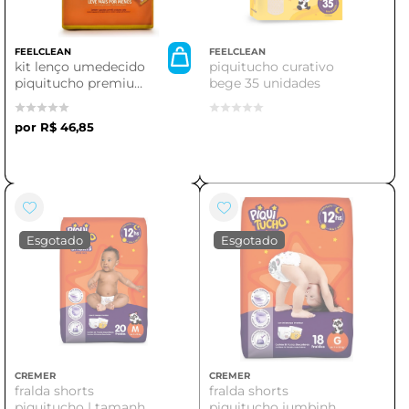
FEELCLEAN
FEELCLEAN
kit lenço umedecido
piquitucho curativo
piquitucho premium
bege 35 unidades
| 240 unidades
flowpack
R$ 46,85
CREMER
CREMER
fralda shorts
fralda shorts
piquitucho | tamanho
piquitucho jumbinho