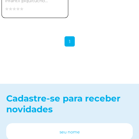
infantil piquitucho
mega m | conforto e
proteção para seu
bebê
1
Cadastre-se para receber
novidades