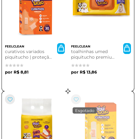
FEELCLEAN
FEELCLEAN
curativos variados
toalhinhas umed
piquitucho | proteção
piquitucho premium
e cuidado para seus
| 120 unidades em
ferimentos
flowpack
R$ 8,81
R$ 13,86