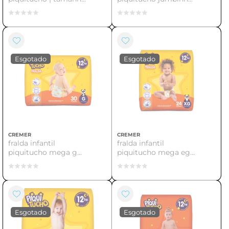
jumbinho m
| tamanho g
CREMER
CREMER
fralda infantil
fralda infantil
piquitucho mega g
piquitucho mega eg
c/30
c/24