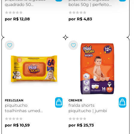
quadrado 50
bolas 50g | perfeito
unidades | ideal para
para artesanato e
cuidados com a pele
cuidados pessoais
R$ 12,08
R$ 4,83
FEELCLEAN
CREMER
piquitucho
fralda shorts
toalhinhas umed
piquitucho | jumbi
premium | 60
unidades
R$ 10,59
R$ 25,73