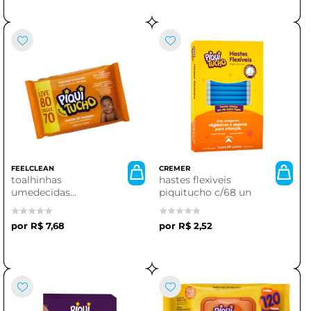
FEELCLEAN
CREMER
toalhinhas
hastes flexiveis
umedecidas
piquitucho c/68 un
piquitucho | conforto
e praticidade para
R$ 7,68
R$ 2,52
seus momentos