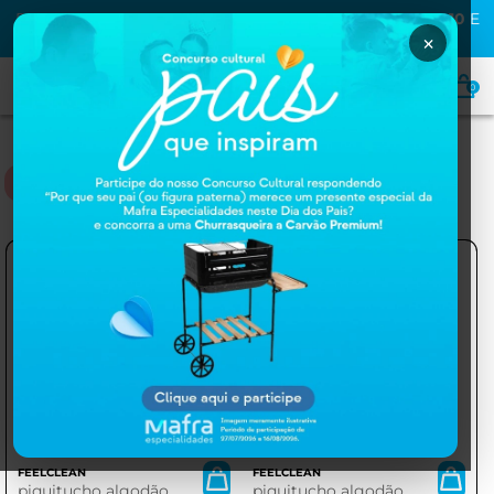
PRIMEIRA COMPRA NA MAFRA? USE O CUPOM
MAFRA10
E
GANHE
10% OFF
×
0
PIQUITUCHO
FEELCLEAN
FEELCLEAN
piquitucho algodão
piquitucho algodão