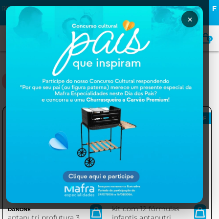
M
MAFRA10
E
FRETE GRÁTIS
PARA TODO BRASIL NAS COMPR
DE
R$399,00
×
0
APTANUTRI PRO
7% OFF
kit com 12 fórmulas
DANONE
aptanutri profutura 3
infantis aptanutri