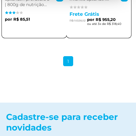
| 800g de nutrição
profutura 3 â 800g
avançada
cada
Frete Grátis
R$ 85,51
R$ 955,20
R$ 1.026,12
3x de
R$ 318,40
1
Cadastre-se para receber
novidades