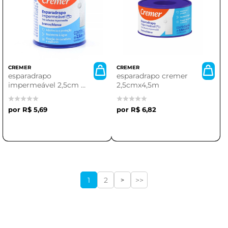
CREMER
CREMER
esparadrapo
esparadrapo cremer
impermeável 2,5cm |
2,5cmx4,5m
ideal para proteção e
curativos
R$ 5,69
R$ 6,82
1
2
>>
>