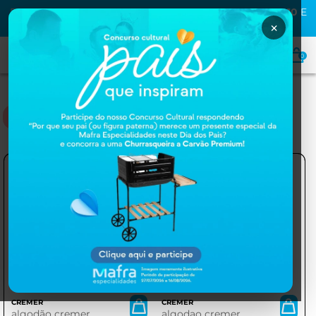
PRIMEIRA COMPRA NA MAFRA? USE O CUPOM
MAFRA10
E
GANHE
10% OFF
×
0
ALGODÃO CREMER
CREMER
CREMER
algodão cremer
algodao cremer