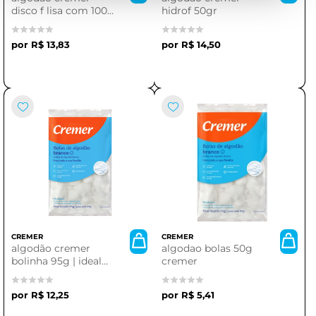
disco f lisa com 100
hidrof 50gr
unidades | higiene e
cuidado
R$ 13,83
R$ 14,50
personalizado
CREMER
CREMER
algodão cremer
algodao bolas 50g
bolinha 95g | ideal
cremer
para seus cuidados
diários
R$ 12,25
R$ 5,41