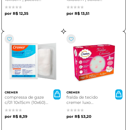
com 01 unidade
estilo algodão eto
R$ 12,35
R$ 13,51
CREMER
CREMER
compressa de gaze
fralda de tecido
c/01 10x15cm (10x60)
cremer luxo
est. algodonada eto
estampada feminina |
pacote com 5
R$ 8,39
R$ 53,20
unidades