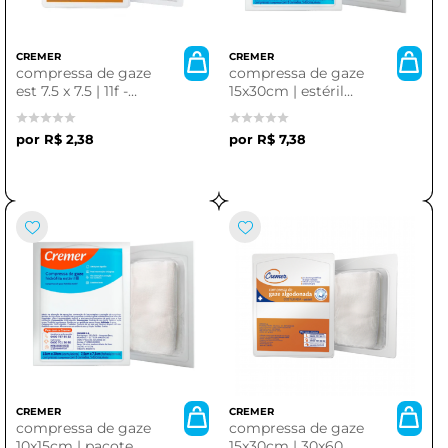
CREMER
CREMER
compressa de gaze
compressa de gaze
est 7.5 x 7.5 | 11f -
15x30cm | estéril
pacote com 10
algodão eto - 01
unidades cremer
unidade
R$ 2,38
R$ 7,38
CREMER
CREMER
compressa de gaze
compressa de gaze
10x15cm | pacote
15x30cm | 30x60