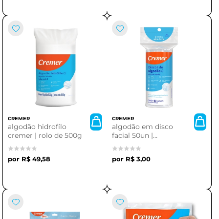
CREMER
CREMER
algodão hidrofílo
algodão em disco
cremer | rolo de 500g
facial 50un |
praticidade e
conforto para sua
R$ 49,58
R$ 3,00
beleza