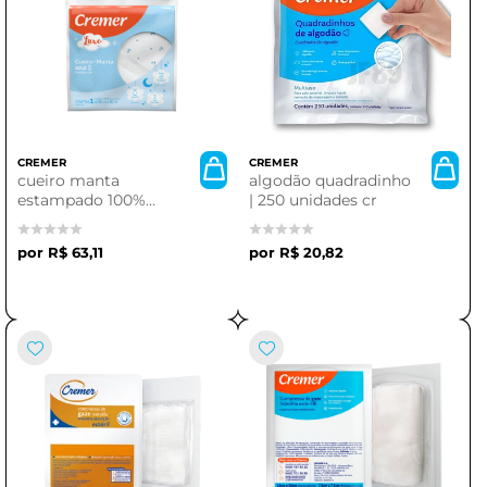
CREMER
CREMER
cueiro manta
algodão quadradinho
estampado 100%
| 250 unidades cr
algodão cremer
flanelado menino
R$ 63,11
R$ 20,82