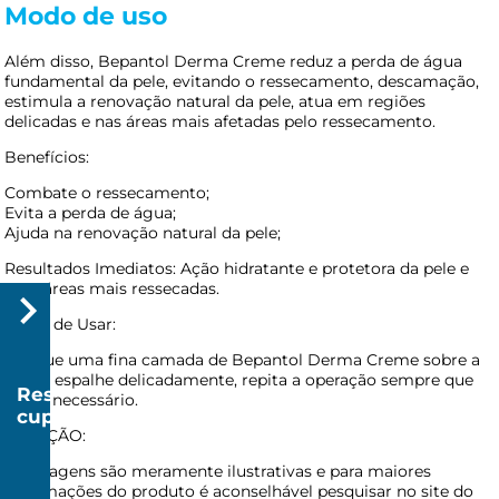
Modo de uso
Além disso, Bepantol Derma Creme reduz a perda de água
fundamental da pele, evitando o ressecamento, descamação,
estimula a renovação natural da pele, atua em regiões
delicadas e nas áreas mais afetadas pelo ressecamento.
Benefícios:
Combate o ressecamento;
Evita a perda de água;
Ajuda na renovação natural da pele;
Resultados Imediatos: Ação hidratante e protetora da pele e
suas áreas mais ressecadas.
Modo de Usar:
Aplique uma fina camada de Bepantol Derma Creme sobre a
pele e espalhe delicadamente, repita a operação sempre que
Resgatar
achar necessário.
cupom
ATENÇÃO:
R$
20
As imagens são meramente ilustrativas e para maiores
informações do produto é aconselhável pesquisar no site do