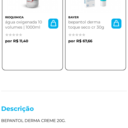
RIOQUIMICA
BAYER
água oxigenada 10
bepantol derma
volumes | 1000ml
toque seco cr 30g
R$ 11,40
R$ 67,66
Descrição
BEPANTOL DERMA CREME 20G.