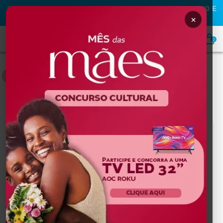
PRIMEIRA COMPRA NA MAFRA? USE O CUPOM
MAFRA10
E
GANHE
10% OFF
×
0
MEDICAMENTOS
Home
MEDICAMENTOS