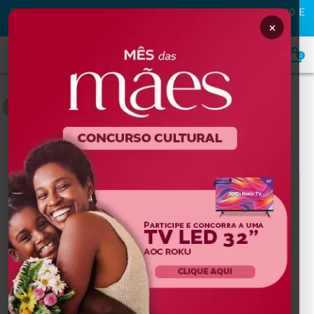
PRIMEIRA COMPRA NA MAFRA? USE O CUPOM
MAFRA10
E
GANHE
10% OFF
×
0
BEBÊS
Home
BEBÊS