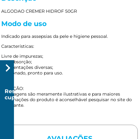
ALGODAO CREMER HIDROF 50GR
Modo de uso
Indicado para assepsias da pele e higiene pessoal.
Características:
Livre de impurezas;
Alta absorção;
Apresentações diversas;
Fracionado, pronto para uso.
ATENÇÃO:
Resgatar
As imagens são meramente ilustrativas e para maiores
cupom
informações do produto é aconselhável pesquisar no site do
R$
fabricante.
20
AVALIAÇÕES
R$