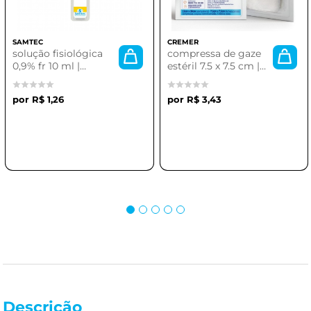
SAMTEC
CREMER
solução fisiológica
compressa de gaze
0,9% fr 10 ml |
estéril 7.5 x 7.5 cm |
samtec
pacote com 10
unidades
R$ 1,26
R$ 3,43
Descrição