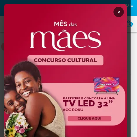
PRIMEIRA COMPRA NA MAFRA? USE O CUPOM
MAFRA10
E
GANHE
10% OFF
×
0
MATERIAL DE CONSUMO
Home
MATERIAL DE CONSUMO