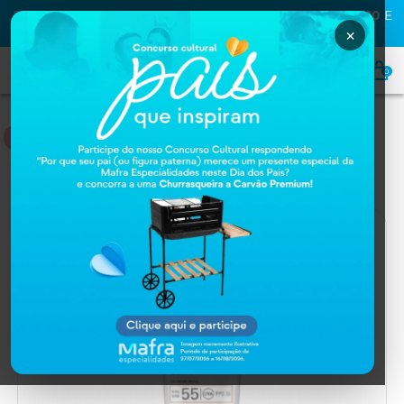
PRIMEIRA COMPRA NA MAFRA? USE O CUPOM
MAFRA10
E
GANHE
10% OFF
×
0
HOME
Home