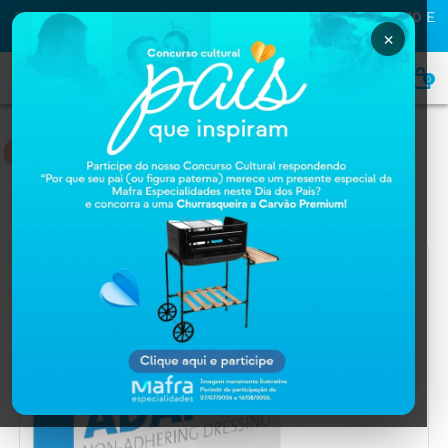
PRIMEIRA COMPRA NA MAFRA? USE O CUPOM
MAFRA10
E
GANHE
10% OFF
×
0
NUTRIÇÃO
Home
NUTRIÇÃO