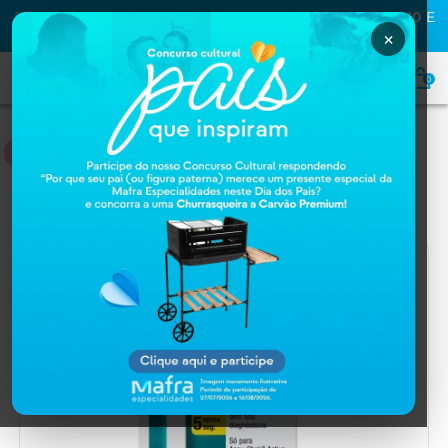
PRIMEIRA COMPRA NA MAFRA? USE O CUPOM
MAFRA10
E
GANHE
10% OFF
×
0
GLICEMIA
Home
GLICEMIA