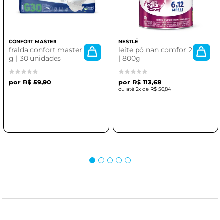
CONFORT MASTER
NESTLÉ
fralda confort master
leite pó nan comfor 2
g | 30 unidades
| 800g
R$ 59,90
R$ 113,68
2x de
R$ 56,84